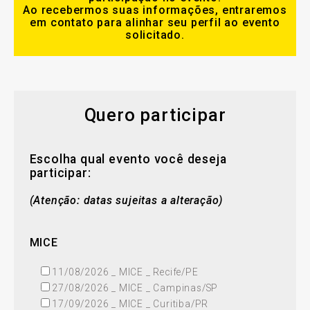
Ao recebermos suas informações, entraremos
em contato para alinhar seu perfil ao evento
solicitado.
Quero participar
Escolha qual evento você deseja
participar:
(Atenção: datas sujeitas a alteração)
MICE
11/08/2026 _ MICE _ Recife/PE
27/08/2026 _ MICE _ Campinas/SP
17/09/2026 _ MICE _ Curitiba/PR