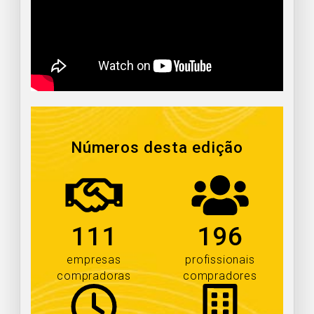
Números desta edição
111
196
empresas
profissionais
compradoras
compradores