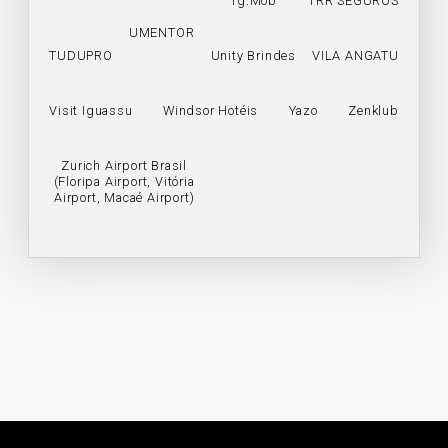
Tg.Mob
TRR SEGUROS
UMENTOR
TUDUPRO
Unity Brindes
VILA ANGATU
Visit Iguassu
Windsor Hotéis
Yazo
Zenklub
Zurich Airport Brasil
(Floripa Airport, Vitória
Airport, Macaé Airport)