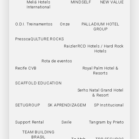
Meliá Hotels
MINDSELF
NEW VALUE
International
O.D.I. Treinamentos
Onze
PALLADIUM HOTEL
GROUP
Pressca
QULTURE.ROCKS
Raizler
RCD Hotels / Hard Rock
Hotels
Rota de eventos
Recife CVB
Royal Palm Hotel &
Resorts
SCAFFOLD EDUCATION
Serhs Natal Grand Hotel
& Resort
SETUGROUP
SK APRENDIZAGEM
SP Institucional
Support Rental
Swile
Tangram by Prieto
TEAM BUILDING
BRASIL